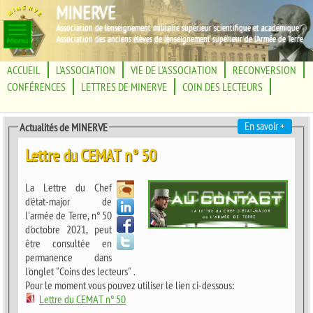
MINERVE
Association de l'enseignement militaire supérieur scientifique et académique
Association des anciens élèves de l'enseignement supérieur de l'Armée de Terre
ACCUEIL
L'ASSOCIATION
VIE DE L'ASSOCIATION
RECONVERSION
CONFÉRENCES
LETTRES DE MINERVE
COIN DES LECTEURS
En savoir +
Actualités de MINERVE
Lettre du CEMAT n° 50
La Lettre du Chef
d'état-major de
l'armée de Terre, n° 50
d'octobre 2021, peut
être consultée en
permanence dans
l'onglet "Coins des lecteurs" .
Pour le moment vous pouvez utiliser le lien ci-dessous:
Lettre du CEMAT n° 50