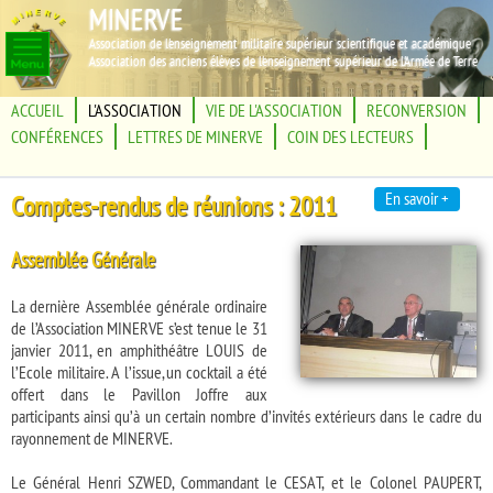
MINERVE
Association de l'enseignement militaire supérieur scientifique et académique
Association des anciens élèves de l'enseignement supérieur de l'Armée de Terre
ACCUEIL
L'ASSOCIATION
VIE DE L'ASSOCIATION
RECONVERSION
CONFÉRENCES
LETTRES DE MINERVE
COIN DES LECTEURS
En savoir +
Comptes-rendus de réunions : 2011
Assemblée Générale
La dernière Assemblée générale ordinaire
de l’Association MINERVE s’est tenue le 31
janvier 2011, en amphithéâtre LOUIS de
l’Ecole militaire. A l’issue, un cocktail a été
offert dans le Pavillon Joffre aux
participants ainsi qu’à un certain nombre d’invités extérieurs dans le cadre du
rayonnement de MINERVE.
Le Général Henri SZWED, Commandant le CESAT, et le Colonel PAUPERT,