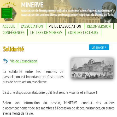
MINERVE
Association de l'enseignement militaire supérieur scientifique et académique
Association des anciens élèves de l'enseignement supérieur de l'Armée de Terre
ACCUEIL
L'ASSOCIATION
VIE DE L'ASSOCIATION
RECONVERSION
CONFÉRENCES
LETTRES DE MINERVE
COIN DES LECTEURS
En savoir +
Solidarité
Vie de l'association
La solidarité entre les membres de
l’association est importante et c’est un des
buts de notre action associative.
C’est une disposition statutaire qu’il faut rendre vivante et efficace !
Selon son information du besoin, MINERVE conduit des actions
d'accompagnement de ses membres à l'occasion de décès, naissances, ou autres
événements de la vie.