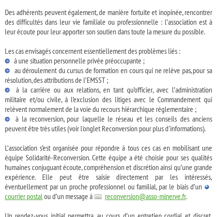
Des adhérents peuvent également, de manière fortuite et inopinée, rencontrer
des difficultés dans leur vie familiale ou professionnelle : l’association est à
leur écoute pour leur apporter son soutien dans toute la mesure du possible.
Les cas envisagés concernent essentiellement des problèmes liés :
à une situation personnelle privée préoccupante ;
au déroulement du cursus de formation en cours qui ne relève pas, pour sa
résolution, des attributions de l’EMSST ;
à la carrière ou aux relations, en tant qu’officier, avec l’administration
militaire et/ou civile, à l’exclusion des litiges avec le Commandement qui
relèvent normalement de la voie du recours hiérarchique réglementaire ;
à la reconversion, pour laquelle le réseau et les conseils des anciens
peuvent être très utiles (voir l'onglet Reconversion pour plus d'informations).
L’association s’est organisée pour répondre à tous ces cas en mobilisant une
équipe Solidarité-Reconversion. Cette équipe a été choisie pour ses qualités
humaines conjuguant écoute, compréhension et discrétion ainsi qu’une grande
expérience. Elle peut être saisie directement par les intéressés,
éventuellement par un proche professionnel ou familial, par le biais d’un
courrier postal
ou d’un message à
reconversion@asso-minerve.fr
.
Un rendez-vous initial permettra, au cours d’un entretien cordial et discret,