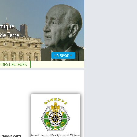
émique
de Terre
En savoir +
N DES LECTEURS
 devait cette