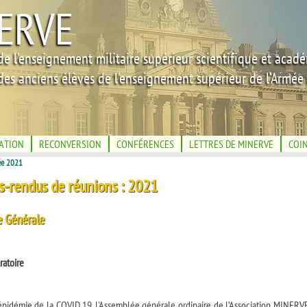
ERVE
de l'enseignement militaire supérieur scientifique et acad
des anciens élèves de l'enseignement supérieur de l'Armée 
IATION
RECONVERSION
CONFÉRENCES
LETTRES DE MINERVE
COI
e 2021
-rendus de réunions : 2021
 Générale
ratoire
l'épidémie de la COVID 19, l'Assemblée générale ordinaire de l’Association MINERVE