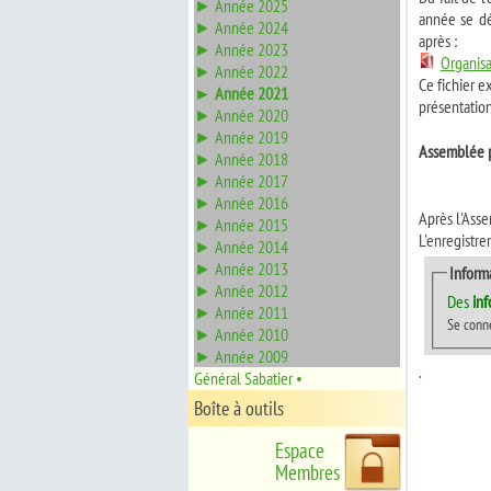
► Année 2025
année se dér
► Année 2024
après :
► Année 2023
Organis
► Année 2022
Ce fichier ex
► Année 2021
présentatio
► Année 2020
► Année 2019
Assemblée 
► Année 2018
► Année 2017
► Année 2016
Après l'Ass
► Année 2015
L'enregistre
► Année 2014
► Année 2013
Inform
► Année 2012
Des
in
► Année 2011
Se conn
► Année 2010
► Année 2009
.
Général Sabatier •
Boîte à outils
Espace
Membres