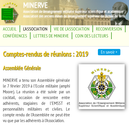
MINERVE
Association de l'enseignement militaire supérieur scientifique et académique
Association des anciens élèves de l'enseignement supérieur de l'Armée de Terre
ACCUEIL
L'ASSOCIATION
VIE DE L'ASSOCIATION
RECONVERSION
CONFÉRENCES
LETTRES DE MINERVE
COIN DES LECTEURS
En savoir +
Comptes-rendus de réunions : 2019
Assemblée Générale
MINERVE a tenu son Assemblée générale
le 7 février 2019 à l’Ecole militaire (amphi
Moore). La réunion a été suivie par un
cocktail, occasion de rencontre entre
adhérents, stagiaires de l’EMSST et
personnalités militaires et civiles. Le
compte rendu de l’Assemblée ne peut être
vu que par les adhérents à l’Association.