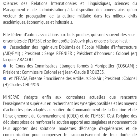
sciences des Relations Internationales et Linguistiques, sciences du
Management et de l’administration) à la disposition des armées ainsi qu’un
vecteur de propagation de la culture militaire dans les milieux civils
académiques, économiques et industriels.
Elle fédère d’autres associations aux buts proches, qui sont souvent des sous-
ensembles de l’EMSST, et se tient prête à s’ouvrir plus encore si besoin est :
l’association des Ingénieurs Diplômés de l’Ecole Militaire d’Infrastructure
(AID/EMI) ; Président : Serge REGNIER ; Président d'honneur : Colonel (er)
Jacques ARAGOU.
le Cours des Commissaires Etrangers formés à Montpellier (COSCAM) ;
Président : Commissaire Colonel (er) Jean-Claude BROUZES.
et l’EFASA, Entente Francilienne des Artilleurs Sol-Air ; Président : Colonel
(H) Charles GHIPPONI.
MINERVE s’adapte enfin aux contraintes actuelles que rencontre
l’enseignement supérieur en recherchant les synergies possibles et les moyens
d’action les plus adaptés au soutien du Commandement de la Doctrine et de
l'Enseignement du Commandement (CDEC) et de l’EMSST. C’est l’origine des
décisions prises de renforcer le soutien apporté aux stagiaires et notamment de
leur apporter des solutions modernes d’échange d’expériences et de
communication pour compenser le raccourcissement de leur durée de