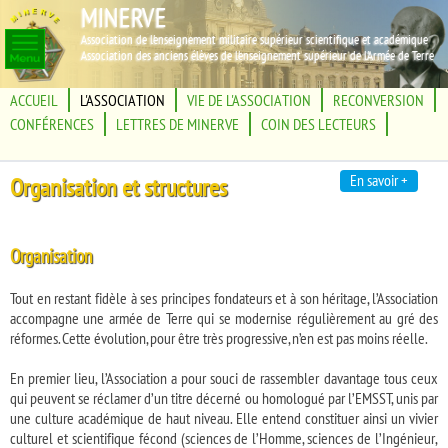
MINERVE
Association de l'enseignement militaire supérieur scientifique et académique
Association des anciens élèves de l'enseignement supérieur de l'Armée de Terre
ACCUEIL
L'ASSOCIATION
VIE DE L'ASSOCIATION
RECONVERSION
CONFÉRENCES
LETTRES DE MINERVE
COIN DES LECTEURS
En savoir +
Organisation et structures
Organisation
Tout en restant fidèle à ses principes fondateurs et à son héritage, l’Association
accompagne une armée de Terre qui se modernise régulièrement au gré des
réformes. Cette évolution, pour être très progressive, n’en est pas moins réelle.
En premier lieu, l’Association a pour souci de rassembler davantage tous ceux
qui peuvent se réclamer d’un titre décerné ou homologué par l’EMSST, unis par
une culture académique de haut niveau. Elle entend constituer ainsi un vivier
culturel et scientifique fécond (sciences de l’Homme, sciences de l’Ingénieur,