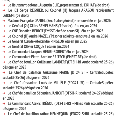
Le lieutenant-colonel Augustin ELIE, (représentant du DRHAT) (de droit)
Le IC1 Serge REGNIER, ou Colonel (H) Jacques ARAGOU représentant
l’AIDEMI, (de droit)
Madame Françoise DANIEL (Secrétaire général) - renouvelée en jan. 2026
Le Général (2s) Gilles BEMELMANS (Trésorier) - élu en jan. 2024
Le CNE Donatien BERIOT (EMSST-chef de cours SI) - élu en jan 2025
Le Colonel (H) André MAZEL (Trésorier adjoint) - renouvelé en jan. 2026
Le Général Claude-Alexandre PINGEON élu en jan 2025
Le Général Olivier COQUET élu en jan. 2024
Le Commandant Jacques HENRI-ROBERT élu en jan. 2024
Le Commandant Pierre-Antoine FRITSCH (EMSST-BE) (de droit)
Le Chef de bataillon Guillaume LAMBERT (DT SH-RI Arabe scolarité 23-26)
désigné en 2025
Le Chef de bataillon Guillaume MARIE (DT24 SI – CentraleSupélec
scolarité 25-26) désigné en 2026
Le Chef d’escadron Louis de VILLÈLE (EDG21 SI) -- CentraleSupélec
scolarité 2526) désigné en 2026
Le Chef de bataillon Sébastien JANICOT (DT SH-RI scolarité 24-27) désigné
en 2025
Le Commandant Alexis TRÉGOU (DT24 SHRI – Mines Paris scolarité 25-26)
désigné en 2026
Le Chef de bataillon Arthur HENNEQUIN (EDG22 SHRI scolarité 25-26)