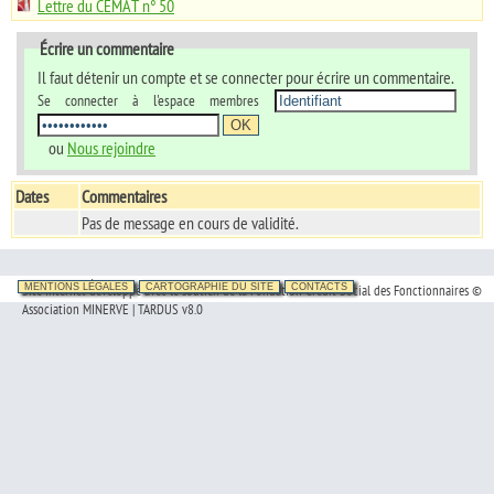
Lettre du CEMAT n° 50
Écrire un commentaire
Il faut détenir un compte et se connecter pour écrire un commentaire.
Se connecter à l'espace membres
ou
Nous rejoindre
Dates
Commentaires
Pas de message en cours de validité.
Site Internet développé avec le soutien de la Fondation Crédit Social des Fonctionnaires ©
MENTIONS LÉGALES
CARTOGRAPHIE DU SITE
CONTACTS
Association MINERVE | TARDUS v8.0