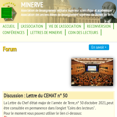
MINERVE
Association de l'enseignement militaire supérieur scientifique et académique
Association des anciens élèves de l'enseignement supérieur de l'Armée de Terre
ACCUEIL
L'ASSOCIATION
VIE DE L'ASSOCIATION
RECONVERSION
CONFÉRENCES
LETTRES DE MINERVE
COIN DES LECTEURS
En savoir +
Forum
Discussion : Lettre du CEMAT n° 50
La Lettre du Chef d'état-major de l'armée de Terre, n° 50 d'octobre 2021, peut
être consultée en permanence dans l'onglet "Coins des lecteurs" .
Pour le moment vous pouvez utiliser le lien ci-dessous: