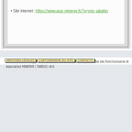
• Site internet :
https://www.asso-minerve.fr/?q=prix-sabatier
Site Internet développé avec le soutien de la Fondation Crédit Social des Fonctionnaires ©
MENTIONS LÉGALES
CARTOGRAPHIE DU SITE
CONTACTS
Association MINERVE | TARDUS v8.0