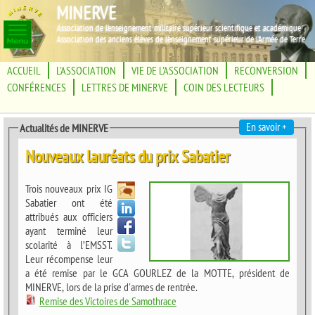
MINERVE
Association de l'enseignement militaire supérieur scientifique et académique
Association des anciens élèves de l'enseignement supérieur de l'Armée de Terre
ACCUEIL
L'ASSOCIATION
VIE DE L'ASSOCIATION
RECONVERSION
CONFÉRENCES
LETTRES DE MINERVE
COIN DES LECTEURS
En savoir +
Actualités de MINERVE
Nouveaux lauréats du prix Sabatier
Trois nouveaux prix IG
Sabatier ont été
attribués aux officiers
ayant terminé leur
scolarité à l’EMSST.
Leur récompense leur
a été remise par le GCA GOURLEZ de la MOTTE, président de
MINERVE, lors de la prise d'armes de rentrée.
Remise des Victoires de Samothrace