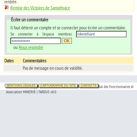
rentrée.
Remise des Victoires de Samothrace
Écrire un commentaire
Il faut détenir un compte et se connecter pour écrire un commentaire.
Se connecter à l'espace membres
ou
Nous rejoindre
Dates
Commentaires
Pas de message en cours de validité.
Site Internet développé avec le soutien de la Fondation Crédit Social des Fonctionnaires ©
MENTIONS LÉGALES
CARTOGRAPHIE DU SITE
CONTACTS
Association MINERVE | TARDUS v8.0