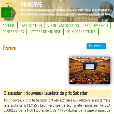
MINERVE
Association de l'enseignement militaire supérieur scientifique et académique
Association des anciens élèves de l'enseignement supérieur de l'Armée de Terre
ACCUEIL
L'ASSOCIATION
VIE DE L'ASSOCIATION
RECONVERSION
CONFÉRENCES
LETTRES DE MINERVE
COIN DES LECTEURS
En savoir +
Forum
Discussion : Nouveaux lauréats du prix Sabatier
Trois nouveaux prix IG Sabatier ont été attribués aux officiers ayant terminé
leur scolarité à l’EMSST. Leur récompense leur a été remise par le GCA
GOURLEZ de la MOTTE, président de MINERVE, lors de la prise d'armes de