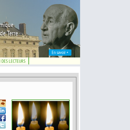
émique
de Terre
En savoir +
N DES LECTEURS