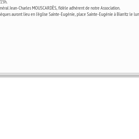
 15h.
néral Jean-Charles MOUSCARDÈS, fidèle adhérent de notre Association.
èques auront lieu en l'église Sainte-Eugénie, place Sainte-Eugénie à Biarritz le lu