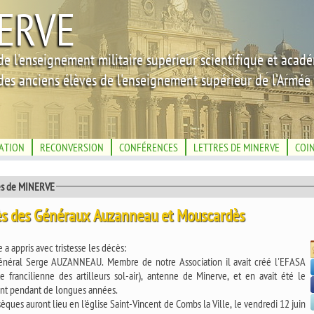
ERVE
de l'enseignement militaire supérieur scientifique et acad
des anciens élèves de l'enseignement supérieur de l'Armée 
IATION
RECONVERSION
CONFÉRENCES
LETTRES DE MINERVE
COI
és de MINERVE
s des Généraux Auzanneau et Mouscardès
 a appris avec tristesse les décès:
énéral Serge AUZANNEAU. Membre de notre Association il avait créé l'EFASA
e francilienne des artilleurs sol-air), antenne de Minerve, et en avait été le
ent pendant de longues années.
èques auront lieu en l'église Saint-Vincent de Combs la Ville, le vendredi 12 juin