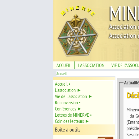
MIN
Association 
Association 
ACCUEIL
L'ASSOCIATION
VIE DE L'ASSOC
Accueil
Actualit
Accueil •
L'association ►
Décè
Vie de l'association ►
Reconversion •
Conférences ►
Minerve
Lettres de MINERVE •
- du G
Coin des lecteurs ►
(Entent
présid
Boîte à outils
Ses obs