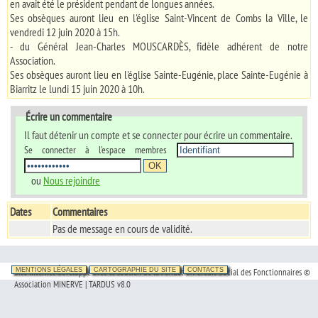
en avait été le président pendant de longues années.
Ses obsèques auront lieu en l'église Saint-Vincent de Combs la Ville, le
vendredi 12 juin 2020 à 15h.
- du Général Jean-Charles MOUSCARDÈS, fidèle adhérent de notre
Association.
Ses obsèques auront lieu en l'église Sainte-Eugénie, place Sainte-Eugénie à
Biarritz le lundi 15 juin 2020 à 10h.
Écrire un commentaire
Il faut détenir un compte et se connecter pour écrire un commentaire.
Se connecter à l'espace membres
ou
Nous rejoindre
Dates
Commentaires
Pas de message en cours de validité.
Site Internet développé avec le soutien de la Fondation Crédit Social des Fonctionnaires ©
MENTIONS LÉGALES
CARTOGRAPHIE DU SITE
CONTACTS
Association MINERVE | TARDUS v8.0