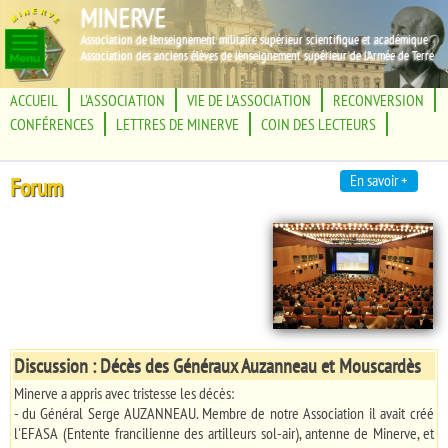
MINERVE
Association de l'enseignement militaire supérieur scientifique et académique
Association des anciens élèves de l'enseignement supérieur de l'Armée de Terre
ACCUEIL
L'ASSOCIATION
VIE DE L'ASSOCIATION
RECONVERSION
CONFÉRENCES
LETTRES DE MINERVE
COIN DES LECTEURS
En savoir +
Forum
Discussion : Décès des Généraux Auzanneau et Mouscardès
Minerve a appris avec tristesse les décès:
- du Général Serge AUZANNEAU. Membre de notre Association il avait créé
l'EFASA (Entente francilienne des artilleurs sol-air), antenne de Minerve, et