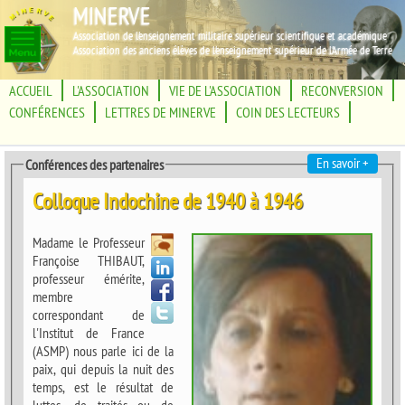
MINERVE
Association de l'enseignement militaire supérieur scientifique et académique
Association des anciens élèves de l'enseignement supérieur de l'Armée de Terre
ACCUEIL
L'ASSOCIATION
VIE DE L'ASSOCIATION
RECONVERSION
CONFÉRENCES
LETTRES DE MINERVE
COIN DES LECTEURS
En savoir +
Conférences des partenaires
Colloque Indochine de 1940 à 1946
Madame le Professeur
Françoise THIBAUT,
professeur émérite,
membre
correspondant de
l'Institut de France
(ASMP) nous parle ici de la
paix, qui depuis la nuit des
temps, est le résultat de