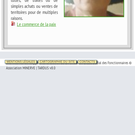
luttes, de traités ou de
simples achats ou ventes de
territoires pour de multiples
raisons.
Le commerce de la paix
Site Internet développé avec le soutien de la Fondation Crédit Social des Fonctionnaires ©
MENTIONS LÉGALES
CARTOGRAPHIE DU SITE
CONTACTS
Association MINERVE | TARDUS v8.0