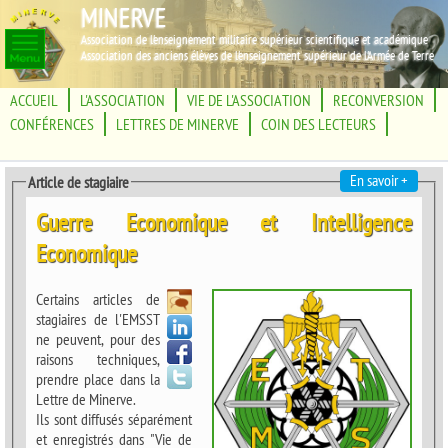
MINERVE
Association de l'enseignement militaire supérieur scientifique et académique
Association des anciens élèves de l'enseignement supérieur de l'Armée de Terre
ACCUEIL
L'ASSOCIATION
VIE DE L'ASSOCIATION
RECONVERSION
CONFÉRENCES
LETTRES DE MINERVE
COIN DES LECTEURS
En savoir +
Article de stagiaire
Guerre Economique et Intelligence
Economique
Certains articles de
stagiaires de l'EMSST
ne peuvent, pour des
raisons techniques,
prendre place dans la
Lettre de Minerve.
Ils sont diffusés séparément
et enregistrés dans "Vie de