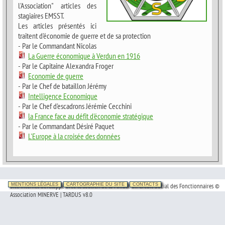
l'Association" articles des
stagiaires EMSST.
Les articles présentés ici
traitent d'économie de guerre et de sa protection
- Par le Commandant Nicolas
La Guerre économique à Verdun en 1916
- Par le Capitaine Alexandra Froger
Economie de guerre
- Par le Chef de bataillon Jérémy
Intelligence Economique
- Par le Chef d'escadrons Jérémie Cecchini
la France face au défit d'économie stratégique
- Par le Commandant Désiré Paquet
L'Europe à la croisée des données
Site Internet développé avec le soutien de la Fondation Crédit Social des Fonctionnaires ©
MENTIONS LÉGALES
CARTOGRAPHIE DU SITE
CONTACTS
Association MINERVE | TARDUS v8.0