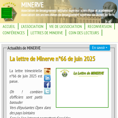
MINERVE
Association de l'enseignement militaire supérieur scientifique et académique
Association des anciens élèves de l'enseignement supérieur de l'Armée de Terre
ACCUEIL
L'ASSOCIATION
VIE DE L'ASSOCIATION
RECONVERSION
CONFÉRENCES
LETTRES DE MINERVE
COIN DES LECTEURS
En savoir +
Actualités de MINERVE
La lettre de Minerve n°66 de juin 2025
La lettre trimestrielle
n°66 de juin 2025 est
parue.
Oh ! combien
d’officiers sont partis
barouder
Vers d’épuisantes Opex dans
des pays lointains