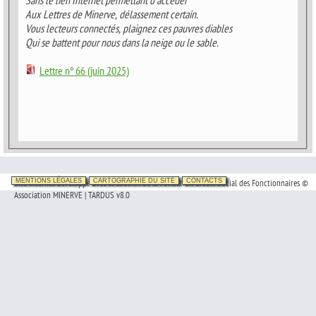
Sans le lien Internet permettant d’accéder
Aux Lettres de Minerve, délassement certain.
Vous lecteurs connectés, plaignez ces pauvres diables
Qui se battent pour nous dans la neige ou le sable.
Lettre n° 66 (juin 2025)
Site Internet développé avec le soutien de la Fondation Crédit Social des Fonctionnaires ©
MENTIONS LÉGALES
CARTOGRAPHIE DU SITE
CONTACTS
Association MINERVE | TARDUS v8.0