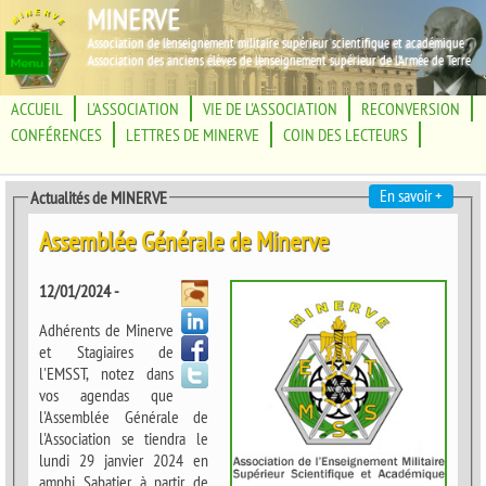
MINERVE
Association de l'enseignement militaire supérieur scientifique et académique
Association des anciens élèves de l'enseignement supérieur de l'Armée de Terre
ACCUEIL
L'ASSOCIATION
VIE DE L'ASSOCIATION
RECONVERSION
CONFÉRENCES
LETTRES DE MINERVE
COIN DES LECTEURS
En savoir +
Actualités de MINERVE
Assemblée Générale de Minerve
12/01/2024 -
Adhérents de Minerve
et Stagiaires de
l'EMSST, notez dans
vos agendas que
l'Assemblée Générale de
l'Association se tiendra le
lundi 29 janvier 2024 en
amphi Sabatier à partir de