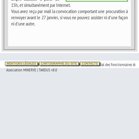
15h, et simultanément par Internet.
Vous avez reçu par mail la convocation comportant une procuration à
renvoyer avant le 27 janvier, si vous ne pouvez assister ni d'une façon
ni d'une autre.
Site Internet développé avec le soutien de la Fondation Crédit Social des Fonctionnaires ©
MENTIONS LÉGALES
CARTOGRAPHIE DU SITE
CONTACTS
Association MINERVE | TARDUS v8.0