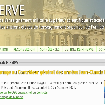
ERVE
de l'enseignement militaire supérieur scientifique et acad
des anciens élèves de l'enseignement supérieur de l'Armée 
IATION
RECONVERSION
CONFÉRENCES
LETTRES DE MINERVE
COI
és de MINERVE
age au Contrôleur général des armées Jean-Claud
trôleur général Jean-Claude ROQUEPLO avait par deux fois présidé Minerve. Il
t Président d'honneur. Il nous a quitté le 29 décembre 2022.
ge par le CGA Lucas, chef du Contrôle
mage de Minerve