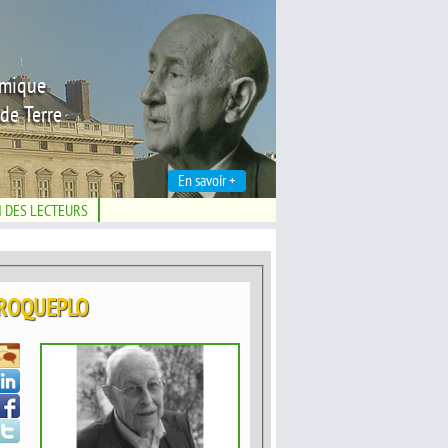
émique
de Terre
En savoir +
N DES LECTEURS
e ROQUEPLO