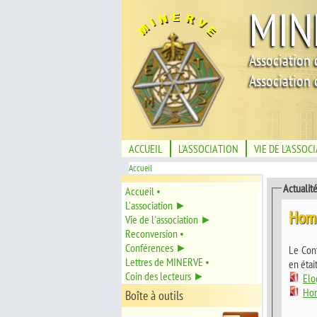
MIN
Association 
Association 
ACCUEIL
L'ASSOCIATION
VIE DE L'ASSOC
Accueil
Actualit
Accueil •
L'association ►
Homm
Vie de l'association ►
Reconversion •
Conférences ►
Le Con
Lettres de MINERVE •
en étai
Coin des lecteurs ►
Elo
Hom
Boîte à outils