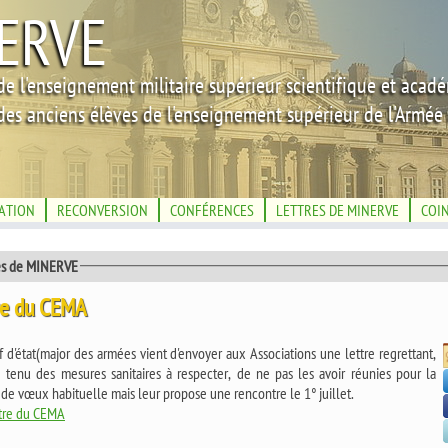
ERVE
de l'enseignement militaire supérieur scientifique et acad
des anciens élèves de l'enseignement supérieur de l'Armée 
IATION
RECONVERSION
CONFÉRENCES
LETTRES DE MINERVE
COI
és de MINERVE
re du CEMA
 d'état(major des armées vient d'envoyer aux Associations une lettre regrettant,
 tenu des mesures sanitaires à respecter, de ne pas les avoir réunies pour la
de vœux habituelle mais leur propose une rencontre le 1° juillet.
tre du CEMA