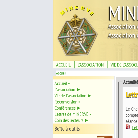
MIN
Association 
Association 
ACCUEIL
L'ASSOCIATION
VIE DE L'ASSOC
Accueil
Actualit
Accueil •
L'association ►
Lett
Vie de l'association ►
Reconversion •
Conférences ►
Le Chef
Lettres de MINERVE •
compte
Coin des lecteurs ►
séance 
Let
Boîte à outils