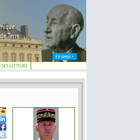
émique
de Terre
En savoir +
N DES LECTEURS