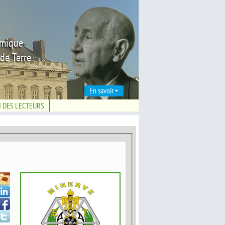
émique
de Terre
En savoir +
N DES LECTEURS