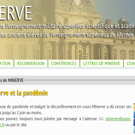
ERVE
de l'enseignement militaire supérieur scientifique et acad
des anciens élèves de l'enseignement supérieur de l'Armée 
IATION
RECONVERSION
CONFÉRENCES
LETTRES DE MINERVE
COI
és de MINERVE
rve et la pandémie
ause de pandémie et malgré le déconfinement en cours Minerve a dû cesser ses
és jusqu'au 2 juin au moins.
ous pouvez toujours nous joindre par message à l'adresse
minerve@asso-
.fr
ou par le site.