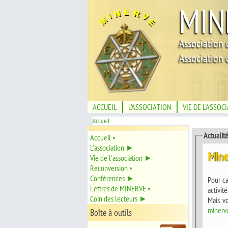
MIN
Association 
Association 
ACCUEIL
L'ASSOCIATION
VIE DE L'ASSOC
Accueil
Actualit
Accueil •
L'association ►
Mine
Vie de l'association ►
Reconversion •
Conférences ►
Pour c
Lettres de MINERVE •
activit
Coin des lecteurs ►
Mais v
minerve
Boîte à outils