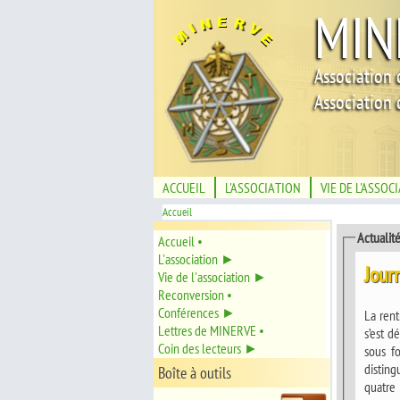
MIN
Association 
Association 
ACCUEIL
L'ASSOCIATION
VIE DE L'ASSOC
Accueil
Actualit
Accueil •
L'association ►
Jour
Vie de l'association ►
Reconversion •
Conférences ►
La rent
Lettres de MINERVE •
s’est d
Coin des lecteurs ►
sous f
distingués 
Boîte à outils
quatre 