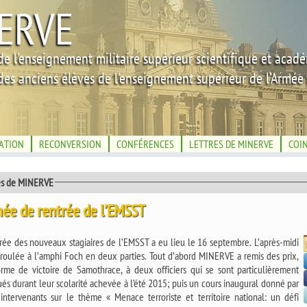
ERVE
de l'enseignement militaire supérieur scientifique et acad
des anciens élèves de l'enseignement supérieur de l'Armée 
IATION
RECONVERSION
CONFÉRENCES
LETTRES DE MINERVE
COI
és de MINERVE
née de rentrée de l’EMSST
rée des nouveaux stagiaires de l’EMSST a eu lieu le 16 septembre. L’après-midi
éroulée à l’amphi Foch en deux parties. Tout d’abord MINERVE a remis des prix,
orme de victoire de Samothrace, à deux officiers qui se sont particulièrement
durant leur scolarité achevée à l’été 2015; puis un cours inaugural donné par
intervenants sur le thème « Menace terroriste et territoire national: un défi