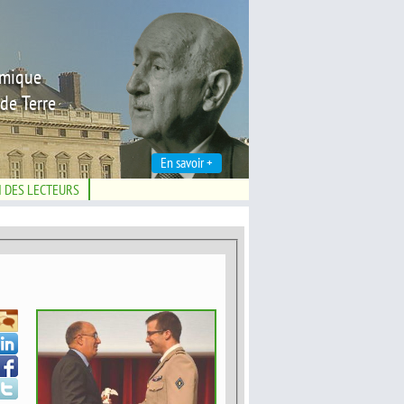
émique
de Terre
En savoir +
N DES LECTEURS