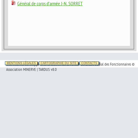
Général de corps d’armée J-N. SORRET
Site Internet développé avec le soutien de la Fondation Crédit Social des Fonctionnaires ©
MENTIONS LÉGALES
CARTOGRAPHIE DU SITE
CONTACTS
Association MINERVE | TARDUS v8.0