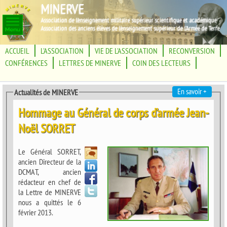
MINERVE
Association de l'enseignement militaire supérieur scientifique et académique
Association des anciens élèves de l'enseignement supérieur de l'Armée de Terre
ACCUEIL
L'ASSOCIATION
VIE DE L'ASSOCIATION
RECONVERSION
CONFÉRENCES
LETTRES DE MINERVE
COIN DES LECTEURS
En savoir +
Actualités de MINERVE
Hommage au Général de corps d’armée Jean-
Noël SORRET
Le Général SORRET,
ancien Directeur de la
DCMAT, ancien
rédacteur en chef de
la Lettre de MINERVE
nous a quittés le 6
février 2013.