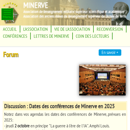
MINERVE
Association de l'enseignement militaire supérieur scientifique et académique
Association des anciens élèves de l'enseignement supérieur de l'Armée de Terre
ACCUEIL
L'ASSOCIATION
VIE DE L'ASSOCIATION
RECONVERSION
CONFÉRENCES
LETTRES DE MINERVE
COIN DES LECTEURS
En savoir +
Forum
Discussion : Dates des conférences de Minerve en 2025
Notez dans vos agendas les dates des conférences de Minerve, prévues en
2025:
- jeudi
2 octobre
en principe "La guerre à l'ère de l'IA". Amphi Louis.