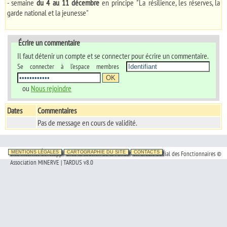
- semaine
du 4 au 11 décembre
en principe "La résilience, les réserves, la
garde national et la jeunesse"
Écrire un commentaire
Il faut détenir un compte et se connecter pour écrire un commentaire.
Se connecter à l'espace membres
ou
Nous rejoindre
Dates
Commentaires
Pas de message en cours de validité.
Site Internet développé avec le soutien de la Fondation Crédit Social des Fonctionnaires ©
MENTIONS LÉGALES
CARTOGRAPHIE DU SITE
CONTACTS
Association MINERVE | TARDUS v8.0