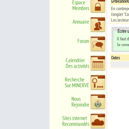
Discussi
Espace
Membres
En contrepo
l'onglet "Co
Les lecteur
Annuaire
Écrire
Il faut
Forum
Se conne
Dates
Calendrier
Des activités
Recherche
Sur MINERVE
Nous
Rejoindre
Sites internet
Recommandés