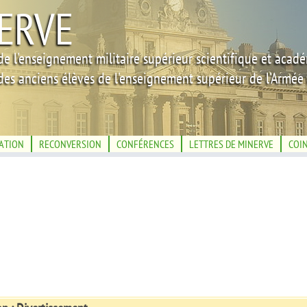
ERVE
de l'enseignement militaire supérieur scientifique et acad
des anciens élèves de l'enseignement supérieur de l'Armée 
IATION
RECONVERSION
CONFÉRENCES
LETTRES DE MINERVE
COI