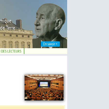
émique
de Terre
En savoir +
N DES LECTEURS