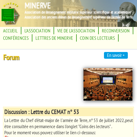
MINERVE
Association de l'enseignement militaire supérieur scientifique et académique
Association des anciens élèves de l'enseignement supérieur de l'Armée de Terre
ACCUEIL
L'ASSOCIATION
VIE DE L'ASSOCIATION
RECONVERSION
CONFÉRENCES
LETTRES DE MINERVE
COIN DES LECTEURS
En savoir +
Forum
Discussion : Lettre du CEMAT n° 53
La Lettre du Chef d'état-major de l'armée de Terre, n° 53 de juillet 2022, peut
être consultée en permanence dans l'onglet "Coins des lecteurs" .
Pour le moment vous pouvez utiliser le lien ci-dessous: