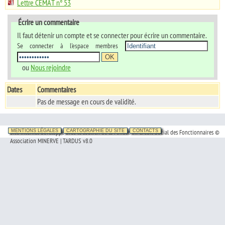
Lettre CEMAT n° 53
Écrire un commentaire
Il faut détenir un compte et se connecter pour écrire un commentaire.
Se connecter à l'espace membres
ou
Nous rejoindre
Dates
Commentaires
Pas de message en cours de validité.
Site Internet développé avec le soutien de la Fondation Crédit Social des Fonctionnaires ©
MENTIONS LÉGALES
CARTOGRAPHIE DU SITE
CONTACTS
Association MINERVE | TARDUS v8.0