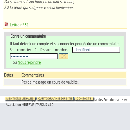
Par sa forme et son fond, en un mot sa tenue,
Est la seule qui soit, pour vous, la bienvenue.
Lettre n° 51
Écrire un commentaire
Il faut détenir un compte et se connecter pour écrire un commentaire.
Se connecter à l'espace membres
ou
Nous rejoindre
Dates
Commentaires
Pas de message en cours de validité.
Site Internet développé avec le soutien de la Fondation Crédit Social des Fonctionnaires ©
MENTIONS LÉGALES
CARTOGRAPHIE DU SITE
CONTACTS
Association MINERVE | TARDUS v8.0