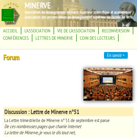
MINERVE
Association de l'enseignement militaire supérieur scientifique et académique
Association des anciens élèves de l'enseignement supérieur de l'Armée de Terre
ACCUEIL
L'ASSOCIATION
VIE DE L'ASSOCIATION
RECONVERSION
CONFÉRENCES
LETTRES DE MINERVE
COIN DES LECTEURS
En savoir +
Forum
Discussion : Lettre de Minerve n°51
La Lettre trimestrielle de Minerve n° 51 de septembre est parue
De ces nombreuses pages que charrie Internet
La lettre de Minerve, je vous le dis tout net,