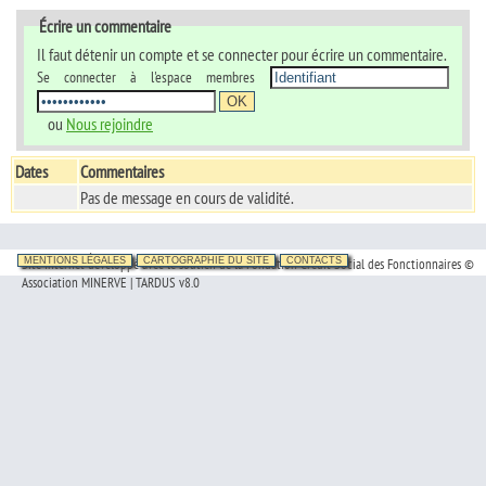
Écrire un commentaire
Il faut détenir un compte et se connecter pour écrire un commentaire.
Se connecter à l'espace membres
ou
Nous rejoindre
Dates
Commentaires
Pas de message en cours de validité.
Site Internet développé avec le soutien de la Fondation Crédit Social des Fonctionnaires ©
MENTIONS LÉGALES
CARTOGRAPHIE DU SITE
CONTACTS
Association MINERVE | TARDUS v8.0