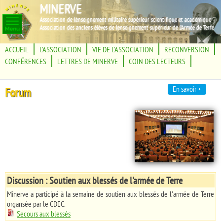
MINERVE
Association de l'enseignement militaire supérieur scientifique et académique
Association des anciens élèves de l'enseignement supérieur de l'Armée de Terre
ACCUEIL
L'ASSOCIATION
VIE DE L'ASSOCIATION
RECONVERSION
CONFÉRENCES
LETTRES DE MINERVE
COIN DES LECTEURS
En savoir +
Forum
Discussion : Soutien aux blessés de l'armée de Terre
Minerve a participé à la semaine de soutien aux blessés de l'armée de Terre
organsée par le CDEC.
Secours aux blessés