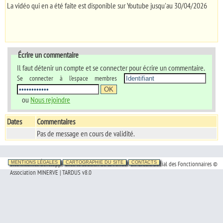
La vidéo qui en a été faite est disponible sur Youtube jusqu'au 30/04/2026
Écrire un commentaire
Il faut détenir un compte et se connecter pour écrire un commentaire.
Se connecter à l'espace membres
ou
Nous rejoindre
Dates
Commentaires
Pas de message en cours de validité.
Site Internet développé avec le soutien de la Fondation Crédit Social des Fonctionnaires ©
MENTIONS LÉGALES
CARTOGRAPHIE DU SITE
CONTACTS
Association MINERVE | TARDUS v8.0