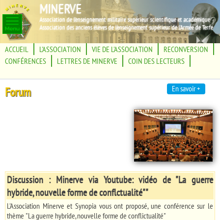
MINERVE
Association de l'enseignement militaire supérieur scientifique et académique
Association des anciens élèves de l'enseignement supérieur de l'Armée de Terre
ACCUEIL
L'ASSOCIATION
VIE DE L'ASSOCIATION
RECONVERSION
CONFÉRENCES
LETTRES DE MINERVE
COIN DES LECTEURS
En savoir +
Forum
Discussion : Minerve via Youtube: vidéo de "La guerre
hybride, nouvelle forme de conflctualité""
L'Association Minerve et Synopia vous ont proposé, une conférence sur le
thème "La guerre hybride, nouvelle forme de conflictualité"