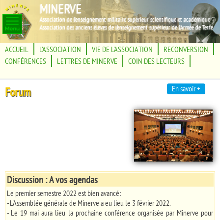
MINERVE
Association de l'enseignement militaire supérieur scientifique et académique
Association des anciens élèves de l'enseignement supérieur de l'Armée de Terre
ACCUEIL
L'ASSOCIATION
VIE DE L'ASSOCIATION
RECONVERSION
CONFÉRENCES
LETTRES DE MINERVE
COIN DES LECTEURS
En savoir +
Forum
Discussion : A vos agendas
Le premier semestre 2022 est bien avancé:
- L'Assemblée générale de Minerve a eu lieu le 3 février 2022.
- Le 19 mai aura lieu la prochaine conférence organisée par Minerve pour