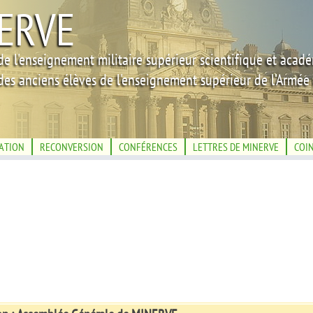
ERVE
de l'enseignement militaire supérieur scientifique et acad
des anciens élèves de l'enseignement supérieur de l'Armée 
IATION
RECONVERSION
CONFÉRENCES
LETTRES DE MINERVE
COI