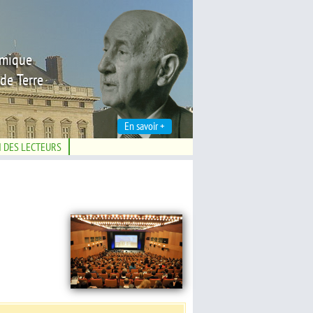
émique
de Terre
En savoir +
N DES LECTEURS